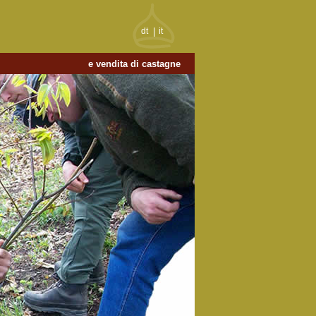
dt
|
it
e vendita di castagne