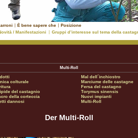
arroni
|
È bene sapere che
|
Posizione
Novità / Manifestazioni
|
Gruppi d’interesse sul tema della castag
Multi-Roll
dotti
Mal dell´inchiostro
nica colturale
Marciume delle castagne
ritura
Fersa del castagno
ipide del castagnio
Torymus sinensis
cro della corteccia
Nuovi impianti
etti dannosi
Multi-Roll
Der Multi-Roll