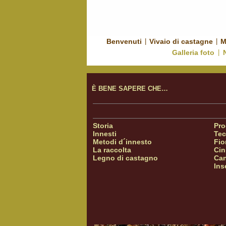
Benvenuti
|
Vivaio di castagne
|
M
Galleria foto
|
È BENE SAPERE CHE…
Storia
Pro
Innesti
Tec
Metodi d´innesto
Fio
La raccolta
Cin
Legno di castagno
Can
Ins