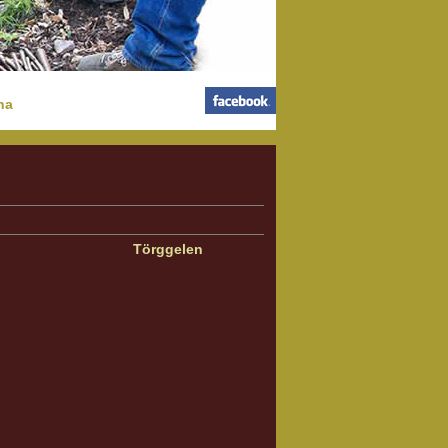
na
Törggelen