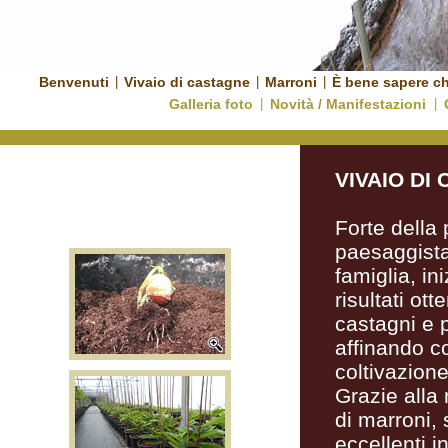
Benvenuti
|
Vivaio di castagne
|
Marroni
|
È bene sapere c
Galleria foto
|
Novità / Manifestazioni
|
VIVAIO DI
Forte della 
paesaggista
famiglia, in
risultati ott
castagni e p
affinando co
coltivazione
Grazie alla 
di marroni, 
eccellenti i