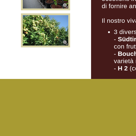
di fornire a
Il nostro vi
3 diver
-
Südti
con frut
-
Bouch
varietà 
-
H 2
(c