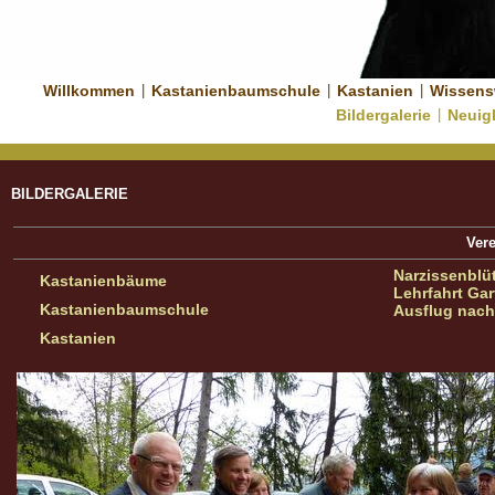
Willkommen
|
Kastanienbaumschule
|
Kastanien
|
Wissens
Bildergalerie
|
Neuig
BILDERGALERIE
Ver
Narzissenblü
Kastanienbäume
Lehrfahrt Ga
Kastanienbaumschule
Ausflug nach
Kastanien